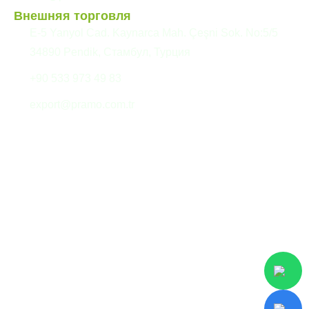
Внешняя торговля
E-5 Yanyol Cad. Kaynarca Mah. Çeşni Sok. No:5/5
34890 Pendik, Стамбул, Турция
+90 533 973 49 83
export@pramo.com.tr
© Pramo Prefabricated
Разъяснительный текст
Building Technologies
KVKK и
конфиденциальность
Условия и положения