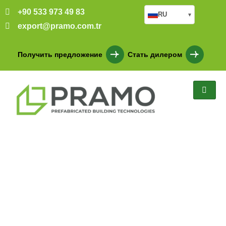
+90 533 973 49 83
RU
▾
export@pramo.com.tr
Получить предложение
Стать дилером
Строительная площадка
новой дороги в Конье