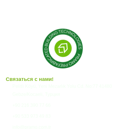
Контейнер
Модульные конструкции
Сборные здания
Связаться с нами!
Pelitli Köyü, Yeni Mezarlık Yolu Cd. No:77 41480
Gebze/Kocaeli, Турция
+90 216 390 77 66
+90 533 973 49 83
info@pramo.com.tr