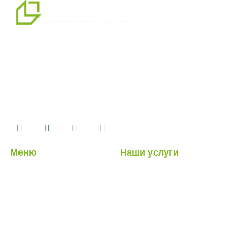
мы являемся профессиональным партнером по
альтернативным решениям в области сборных
конструкций, предлагая системы сборных,
контейнерных, тяжелых и легких стальных зданий,
которые мы производим на нашем производственном
комплексе площадью 14500 м2.
Меню
Наши услуги
О нас
Легкие стальные
конструкции
Наши услуги
Гибридные структуры
Наши проекты
Кабина
Блог