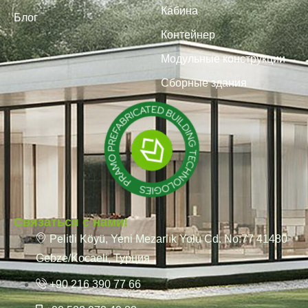
Кабина
Блог
Контейнер
Модульные конструкции
Сборные здания
Связаться с нами!
Pelitli Köyü, Yeni Mezarlık Yolu Cd. No:77 41480
Gebze/Kocaeli, Турция
+90 216 390 77 66