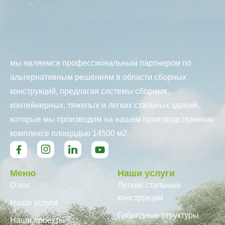
мы являемся профессиональным партнером по
альтернативным решениям в области сборных
конструкций, предлагая системы сборных,
контейнерных, тяжелых и легких стальных зданий,
которые мы производим на нашем производственном
комплексе площадью 14500 м2.
Меню
Наши услуги
О нас
Легкие стальные
конструкции
Наши услуги
Гибридные структуры
Наши проекты