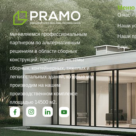
Меню
О нас
Наши ус
мы являемся профессиональным
Наши п
партнером по альтернативным
Блог
решениям в области сборных
конструкций, предлагая системы
сборных, контейнерных, тяжелых и
легких стальных зданий, которые мы
производим на нашем
производственном комплексе
площадью 14500 м2.