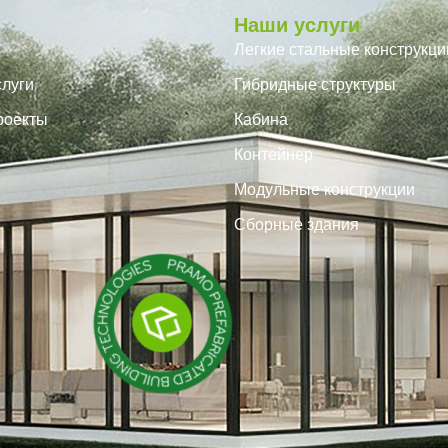
Наши услуги
Легкие стальные конструкци
луги
Гибридные структуры
роекты
Кабина
Контейнер
Модульные конструкции
Сборные здания