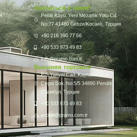
Связаться с нами!
и
Pelitli Köyü, Yeni Mezarlık Yolu Cd.
No:77 41480 Gebze/Kocaeli, Турция
+90 216 390 77 66
+90 533 973 49 83
info@pramo.com.tr
Внешняя торговля
E-5 Yanyol Cad. Kaynarca Mah.
Çeşni Sok. No:5/5 34890 Pendik,
Стамбул, Турция
+90 533 973 49 83
export@pramo.com.tr