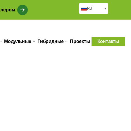
RU
▾
илером
Модульные
Гибридные
Проекты
Контакты