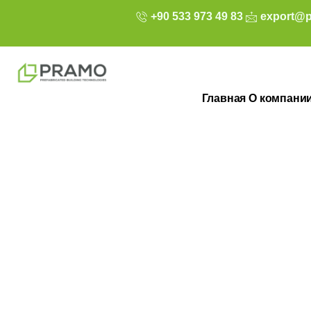
+90 533 973 49 83
export@p
Главная
О компани
Склад из легк