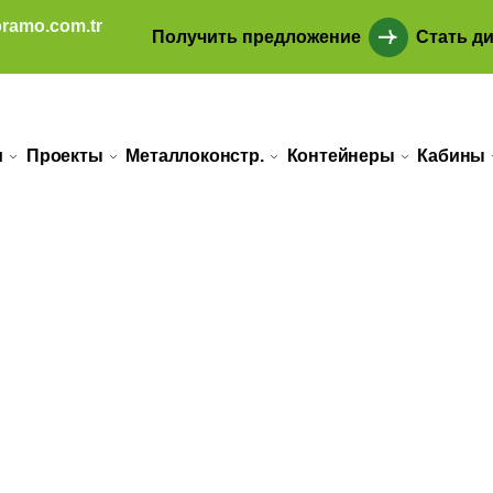
ramo.com.tr
Получить предложение
Стать д
и
Проекты
Металлоконстр.
Контейнеры
Кабины
ой стали