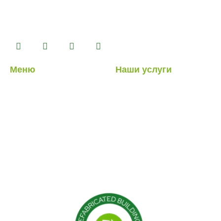
контейнерных, тяжелых и легких стальных зданий,
которые мы производим на нашем производственном
комплексе площадью 14500 м2.
Меню
Наши услуги
О нас
Легкие стальные
конструкции
Наши услуги
Гибридные структуры
Наши проекты
Кабина
Блог
Контейнер
Модульные конструкции
Сборные здания