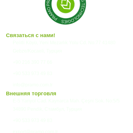
Связаться с нами!
Pelitli Köyü, Yeni Mezarlık Yolu Cd. No:77 41480
Gebze/Kocaeli, Турция
+90 216 390 77 66
+90 533 973 49 83
info@pramo.com.tr
Внешняя торговля
E-5 Yanyol Cad. Kaynarca Mah. Çeşni Sok. No:5/5
34890 Pendik, Стамбул, Турция
+90 533 973 49 83
export@pramo.com.tr