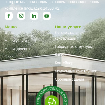
которые мы производим на нашем производственном
комплексе площадью 14500 м2.
Меню
Наши услуги
О нас
Легкие стальные
конструкции
Наши услуги
Гибридные структуры
Наши проекты
Кабина
Блог
Контейнер
Модульные конструкции
Сборные здания