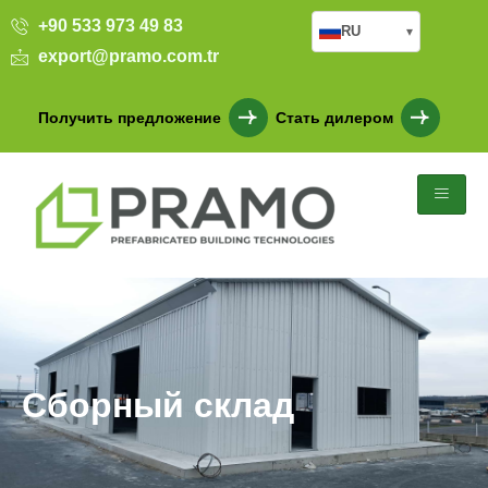
+90 533 973 49 83
RU
▾
export@pramo.com.tr
Получить предложение
Стать дилером
Сборный склад