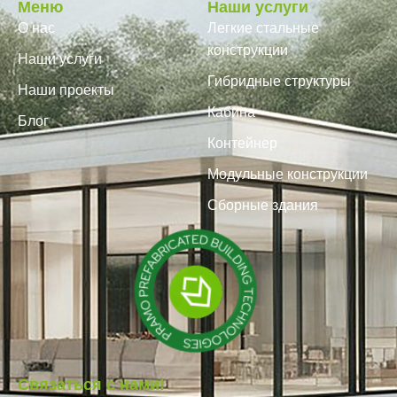
Меню
Наши услуги
О нас
Легкие стальные
конструкции
Наши услуги
Гибридные структуры
Наши проекты
Кабина
Блог
Контейнер
Модульные конструкции
Сборные здания
Связаться с нами!