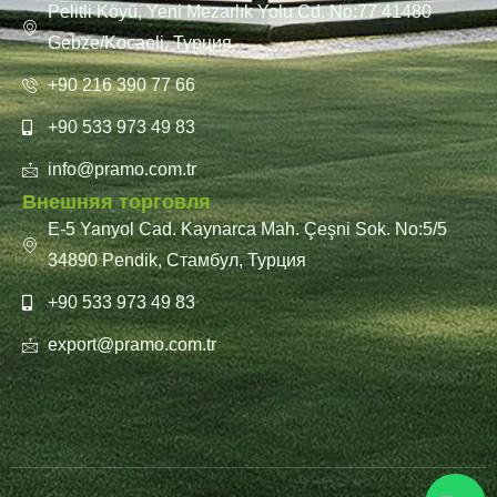
Pelitli Köyü, Yeni Mezarlık Yolu Cd. No:77 41480
Gebze/Kocaeli, Турция
+90 216 390 77 66
+90 533 973 49 83
info@pramo.com.tr
Внешняя торговля
E-5 Yanyol Cad. Kaynarca Mah. Çeşni Sok. No:5/5
34890 Pendik, Стамбул, Турция
+90 533 973 49 83
export@pramo.com.tr