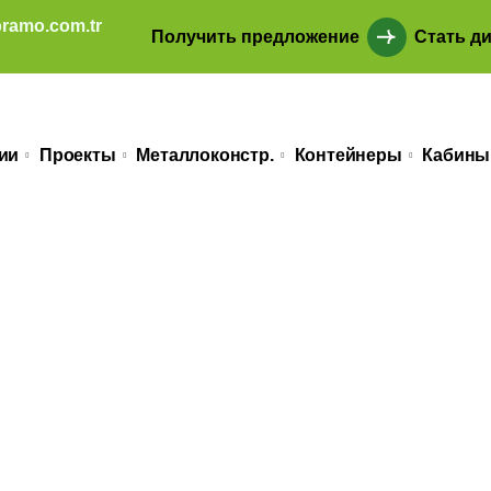
ramo.com.tr
Получить предложение
Стать д
ии
Проекты
Металлоконстр.
Контейнеры
Кабины
ния