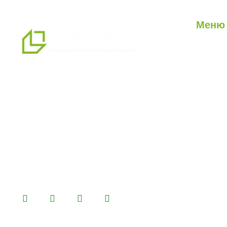
Меню
О нас
Наши ус
мы являемся профессиональным
Наши п
партнером по альтернативным
Блог
решениям в области сборных
конструкций, предлагая системы
сборных, контейнерных, тяжелых и
легких стальных зданий, которые мы
производим на нашем
производственном комплексе
площадью 14500 м2.