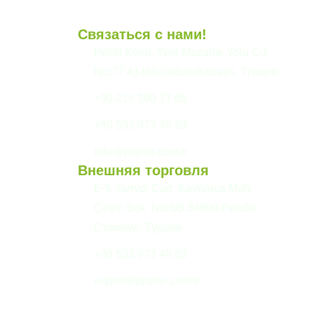
Связаться с нами!
и
Pelitli Köyü, Yeni Mezarlık Yolu Cd.
No:77 41480 Gebze/Kocaeli, Турция
+90 216 390 77 66
+90 533 973 49 83
info@pramo.com.tr
Внешняя торговля
E-5 Yanyol Cad. Kaynarca Mah.
Çeşni Sok. No:5/5 34890 Pendik,
Стамбул, Турция
+90 533 973 49 83
export@pramo.com.tr