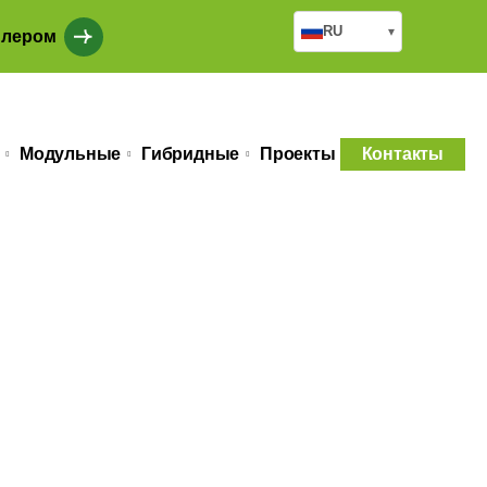
RU
▾
илером
Модульные
Гибридные
Проекты
Контакты