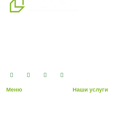
мы являемся профессиональным партнером по
альтернативным решениям в области сборных
конструкций, предлагая системы сборных,
контейнерных, тяжелых и легких стальных зданий,
которые мы производим на нашем производственном
комплексе площадью 14500 м2.
Меню
Наши услуги
О нас
Легкие стальные
конструкции
Наши услуги
Гибридные структуры
Наши проекты
Кабина
Блог
Контейнер