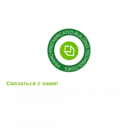
Модульные конструкции
Сборные здания
Связаться с нами!
Pelitli Köyü, Yeni Mezarlık Yolu Cd. No:77 41480
Gebze/Kocaeli, Турция
+90 216 390 77 66
+90 533 973 49 83
info@pramo.com.tr