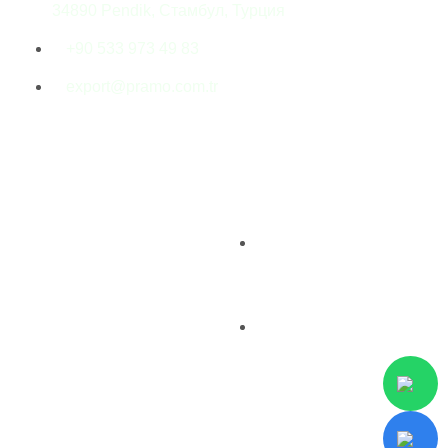
34890 Pendik, Стамбул, Турция
+90 533 973 49 83
export@pramo.com.tr
© Pramo Prefabricated
Разъяснительный
Building Technologies
текст KVKK и
конфиденциальность
Условия и положения