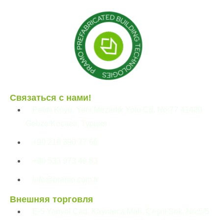
Связаться с нами!
Pelitli Köyü, Yeni Mezarlık Yolu Cd. No:77 41480
Gebze/Kocaeli, Турция
+90 216 390 77 66
+90 533 973 49 83
info@pramo.com.tr
Внешняя торговля
E-5 Yanyol Cad. Kaynarca Mah. Çeşni Sok. No:5/5