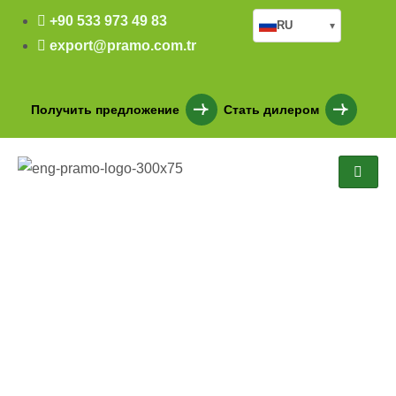
+90 533 973 49 83
RU
▾
export@pramo.com.tr
Получить предложение
Стать дилером
Саудовская Аравия –
Проект NEOM Сборные
здания на