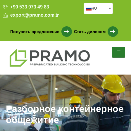
+90 533 973 49 83
RU
▾
export@pramo.com.tr
Получить предложение
Стать дилером
Разборное контейнерное
общежитие