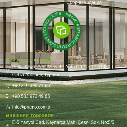
Модульные конструкции
Сборные здания
Связаться с нами!
Pelitli Köyü, Yeni Mezarlık Yolu Cd. No:77 41480
Gebze/Kocaeli, Турция
+90 216 390 77 66
+90 533 973 49 83
info@pramo.com.tr