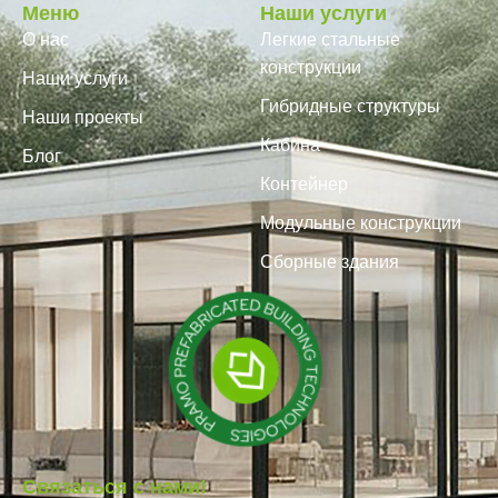
Меню
Наши услуги
О нас
Легкие стальные
конструкции
Наши услуги
Гибридные структуры
Наши проекты
Кабина
Блог
Контейнер
Модульные конструкции
Сборные здания
Связаться с нами!