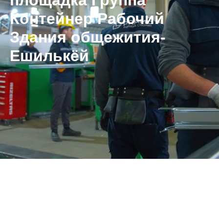
площадка Группа
Контейнер Рабочий
Здания общежития-
Ешилькёй