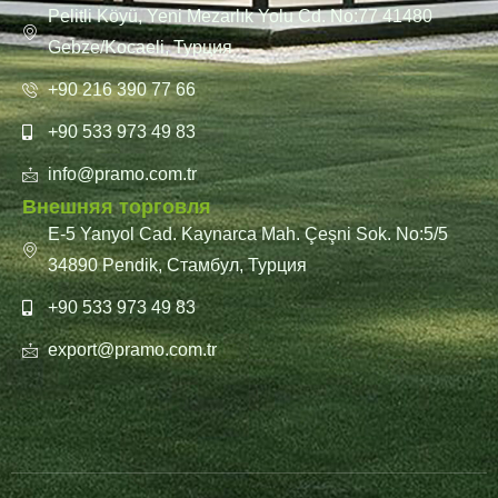
Pelitli Köyü, Yeni Mezarlık Yolu Cd. No:77 41480
Gebze/Kocaeli, Турция
+90 216 390 77 66
+90 533 973 49 83
info@pramo.com.tr
Внешняя торговля
E-5 Yanyol Cad. Kaynarca Mah. Çeşni Sok. No:5/5
34890 Pendik, Стамбул, Турция
+90 533 973 49 83
export@pramo.com.tr