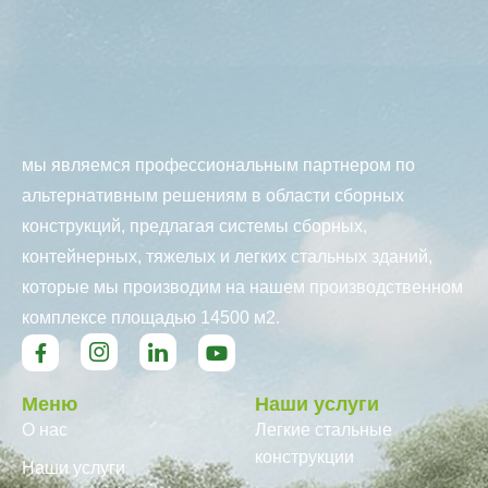
мы являемся профессиональным партнером по
альтернативным решениям в области сборных
конструкций, предлагая системы сборных,
контейнерных, тяжелых и легких стальных зданий,
которые мы производим на нашем производственном
комплексе площадью 14500 м2.
Меню
Наши услуги
О нас
Легкие стальные
конструкции
Наши услуги