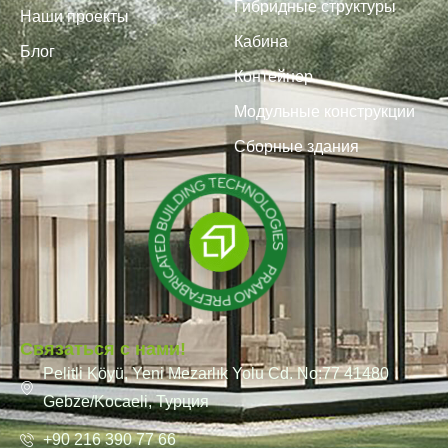
Гибридные структуры
Наши проекты
Кабина
Блог
Контейнер
Модульные конструкции
Сборные здания
Связаться с нами!
Pelitli Köyü, Yeni Mezarlık Yolu Cd. No:77 41480
Gebze/Kocaeli, Турция
+90 216 390 77 66