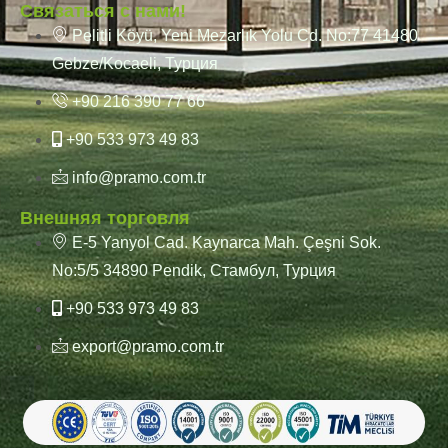
Связаться с нами!
Pelitli Köyü, Yeni Mezarlık Yolu Cd. No:77 41480
Gebze/Kocaeli, Турция
+90 216 390 77 66
+90 533 973 49 83
info@pramo.com.tr
Внешняя торговля
E-5 Yanyol Cad. Kaynarca Mah. Çeşni Sok.
No:5/5 34890 Pendik, Стамбул, Турция
+90 533 973 49 83
export@pramo.com.tr