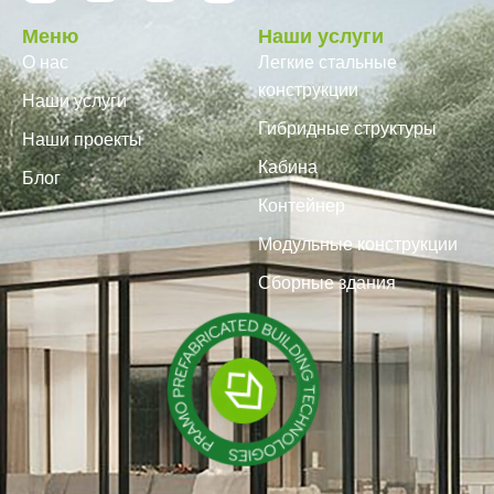
Меню
Наши услуги
О нас
Легкие стальные
конструкции
Наши услуги
Гибридные структуры
Наши проекты
Кабина
Блог
Контейнер
Модульные конструкции
Сборные здания