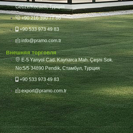
Gebze/Kocaeli, Турция
+90 216 390 77 66
+90 533 973 49 83
info@pramo.com.tr
Внешняя торговля
E-5 Yanyol Cad. Kaynarca Mah. Çeşni Sok.
No:5/5 34890 Pendik, Стамбул, Турция
+90 533 973 49 83
export@pramo.com.tr