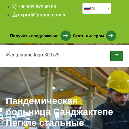
+90 533 973 49 83
RU
▾
export@pramo.com.tr
Получить предложение
Стать дилером
Пандемическая
больница Санджактепе
Легкие стальные