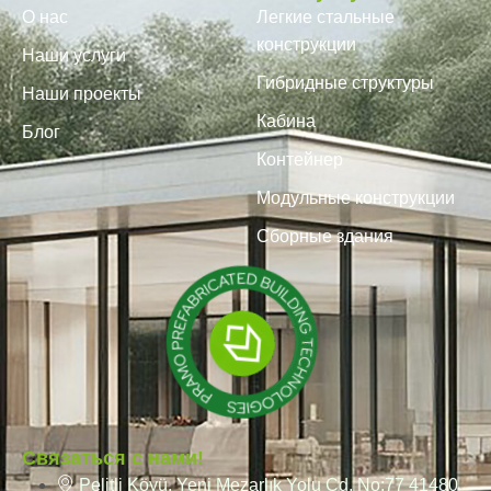
О нас
Легкие стальные
конструкции
Наши услуги
Гибридные структуры
Наши проекты
Кабина
Блог
Контейнер
Модульные конструкции
Сборные здания
Связаться с нами!
Pelitli Köyü, Yeni Mezarlık Yolu Cd. No:77 41480