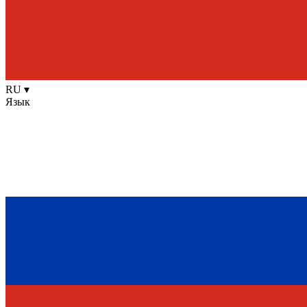
RU
▾
Язык