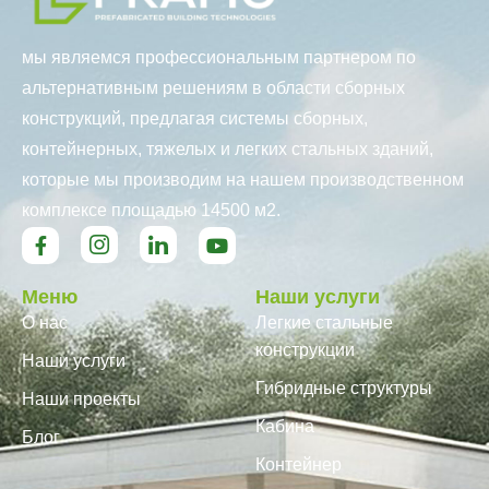
мы являемся профессиональным партнером по
альтернативным решениям в области сборных
конструкций, предлагая системы сборных,
контейнерных, тяжелых и легких стальных зданий,
которые мы производим на нашем производственном
комплексе площадью 14500 м2.
Меню
Наши услуги
О нас
Легкие стальные
конструкции
Наши услуги
Гибридные структуры
Наши проекты
Кабина
Блог
Контейнер