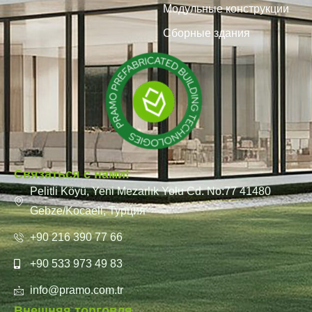
Модульные конструкции
Сборные здания
Связаться с нами!
Pelitli Köyü, Yeni Mezarlık Yolu Cd. No:77 41480
Gebze/Kocaeli, Турция
+90 216 390 77 66
+90 533 973 49 83
info@pramo.com.tr
Внешняя торговля