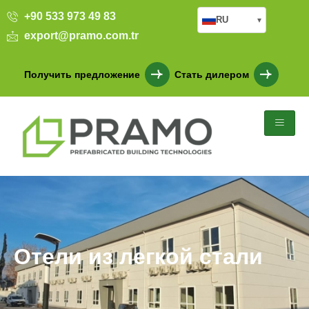
+90 533 973 49 83
RU
▾
export@pramo.com.tr
Получить предложение
Стать дилером
Отели из легкой стали