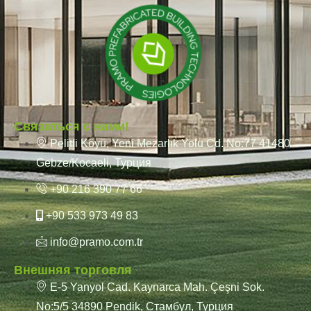
Связаться с нами!
Pelitli Köyü, Yeni Mezarlık Yolu Cd. No:77 41480
Gebze/Kocaeli, Турция
+90 216 390 77 66
+90 533 973 49 83
info@pramo.com.tr
Внешняя торговля
E-5 Yanyol Cad. Kaynarca Mah. Çeşni Sok.
No:5/5 34890 Pendik, Стамбул, Турция