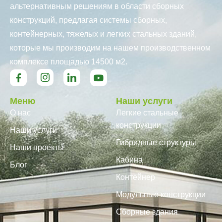
альтернативным решениям в области сборных
конструкций, предлагая системы сборных,
контейнерных, тяжелых и легких стальных зданий,
которые мы производим на нашем производственном
комплексе площадью 14500 м2.
Меню
Наши услуги
О нас
Легкие стальные
конструкции
Наши услуги
Гибридные структуры
Наши проекты
Кабина
Блог
Контейнер
Модульные конструкции
Сборные здания