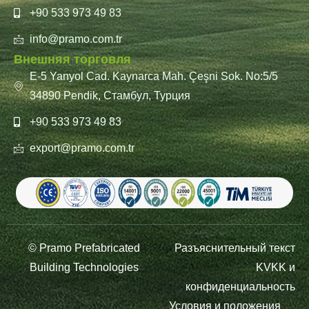
+90 533 973 49 83
info@pramo.com.tr
Внешняя торговля
E-5 Yanyol Cad. Kaynarca Mah. Çeşni Sok. No:5/5
34890 Pendik, Стамбул, Турция
+90 533 973 49 83
export@pramo.com.tr
© Pramo Prefabricated
Разъяснительный текст
Building Technologies
KVKK и
конфиденциальность
Условия и положения