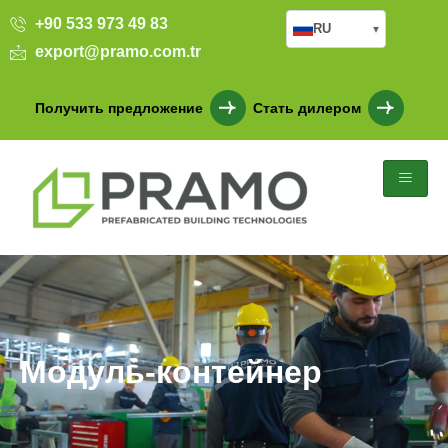
+90 533 973 49 83
RU
▾
export@pramo.com.tr
Получить предложение
Стать дилером
Модуль-контейнер