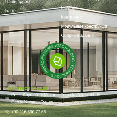
Наши проекты
Кабина
Блог
Контейнер
Модульные конструкции
Сборные здания
Связаться с нами!
Pelitli Köyü, Yeni Mezarlık Yolu Cd. No:77 41480
Gebze/Kocaeli, Турция
+90 216 390 77 66