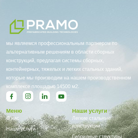
мы являемся профессиональным партнером по
альтернативным решениям в области сборных
конструкций, предлагая системы сборных,
контейнерных, тяжелых и легких стальных зданий,
которые мы производим на нашем производственном
комплексе площадью 14500 м2.
Меню
Наши услуги
О нас
Легкие стальные
конструкции
Наши услуги
Гибридные структуры