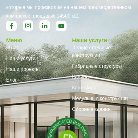
которые мы производим на нашем производственном
комплексе площадью 14500 м2.
Меню
Наши услуги
О нас
Легкие стальные
конструкции
Наши услуги
Гибридные структуры
Наши проекты
Кабина
Блог
Контейнер
Модульные конструкции
Сборные здания