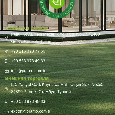
Связаться с нами!
Pelitli Köyü, Yeni Mezarlık Yolu Cd. No:77 41480
Gebze/Kocaeli, Турция
+90 216 390 77 66
+90 533 973 49 83
info@pramo.com.tr
Внешняя торговля
E-5 Yanyol Cad. Kaynarca Mah. Çeşni Sok. No:5/5
34890 Pendik, Стамбул, Турция
+90 533 973 49 83
export@pramo.com.tr