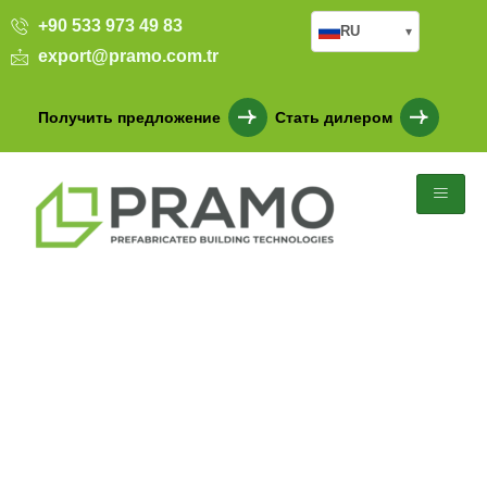
+90 533 973 49 83
RU
▾
export@pramo.com.tr
Получить предложение
Стать дилером
Мечеть из легкой стали в
Ханаккале