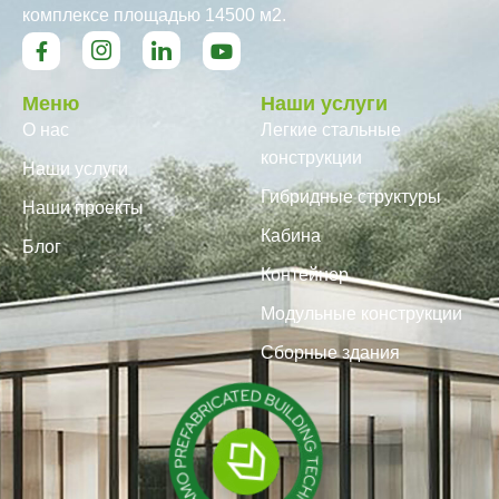
комплексе площадью 14500 м2.
Меню
Наши услуги
О нас
Легкие стальные
конструкции
Наши услуги
Гибридные структуры
Наши проекты
Кабина
Блог
Контейнер
Модульные конструкции
Сборные здания