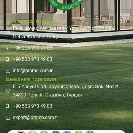
Связаться с нами!
Pelitli Köyü, Yeni Mezarlık Yolu Cd. No:77 41480
Gebze/Kocaeli, Турция
+90 216 390 77 66
+90 533 973 49 83
info@pramo.com.tr
Внешняя торговля
E-5 Yanyol Cad. Kaynarca Mah. Çeşni Sok. No:5/5
34890 Pendik, Стамбул, Турция
+90 533 973 49 83
export@pramo.com.tr