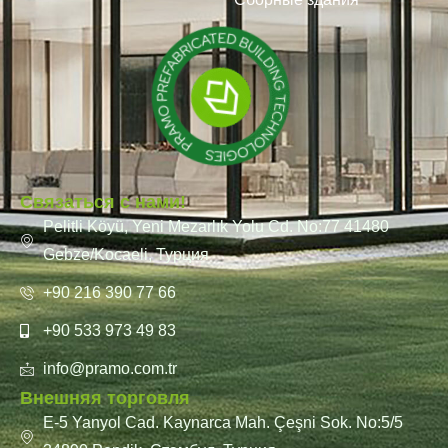
Связаться с нами!
Pelitli Köyü, Yeni Mezarlık Yolu Cd. No:77 41480
Gebze/Kocaeli, Турция
+90 216 390 77 66
+90 533 973 49 83
info@pramo.com.tr
Внешняя торговля
E-5 Yanyol Cad. Kaynarca Mah. Çeşni Sok. No:5/5