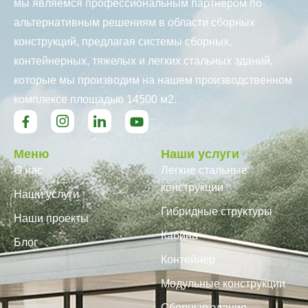
мы являемся профессиональным партнером по
альтернативным решениям в области сборных
конструкций, предлагая системы сборных,
контейнерных, тяжелых и легких стальных зданий,
которые мы производим на нашем производственном
комплексе площадью 14500 м2.
Меню
Наши услуги
О нас
Легкие стальные
конструкции
Наши услуги
Гибридные структуры
Наши проекты
Кабина
Блог
Контейнер
Модульные конструкции
Сборные здания