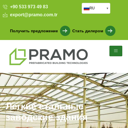
+90 533 973 49 83
RU
▾
export@pramo.com.tr
Получить предложение
Стать дилером
Легкие стальные
заводские здания