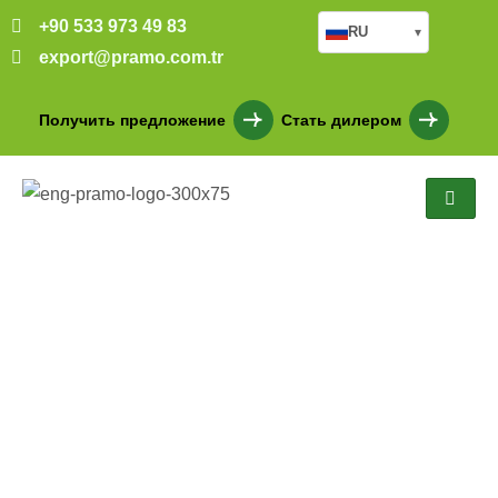
+90 533 973 49 83
RU
▾
export@pramo.com.tr
Получить предложение
Стать дилером
Контейнерные военные
здания