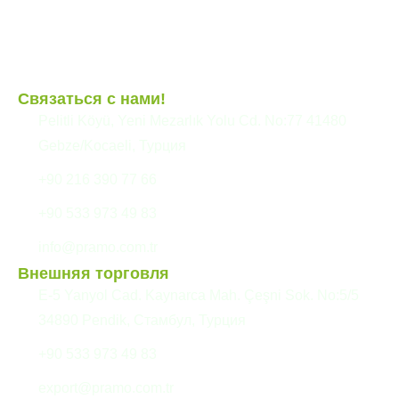
Сборные здания
Связаться с нами!
Pelitli Köyü, Yeni Mezarlık Yolu Cd. No:77 41480
Gebze/Kocaeli, Турция
+90 216 390 77 66
+90 533 973 49 83
info@pramo.com.tr
Внешняя торговля
E-5 Yanyol Cad. Kaynarca Mah. Çeşni Sok. No:5/5
34890 Pendik, Стамбул, Турция
+90 533 973 49 83
export@pramo.com.tr