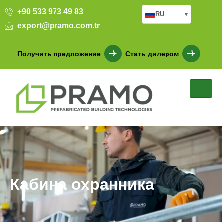
+90 533 973 49 83
RU
▾
export@pramo.com.tr
Получить предложение
Стать дилером
Кабина охранника