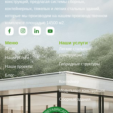
конструкций, предлагая системы сборных,
контейнерных, тяжелых и легких стальных зданий,
которые мы производим на нашем производственном
комплексе площадью 14500 м2.
Меню
Наши услуги
О нас
Легкие стальные
конструкции
Наши услуги
Гибридные структуры
Наши проекты
Кабина
Блог
Контейнер
Модульные конструкции
Сборные здания