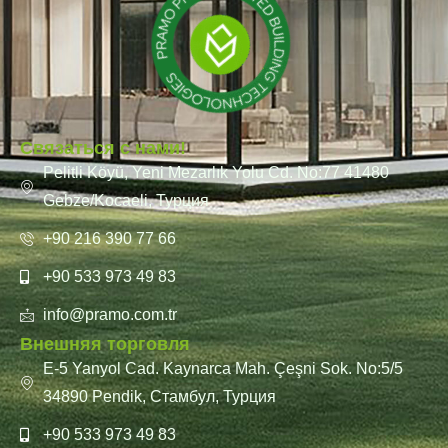
Связаться с нами!
Pelitli Köyü, Yeni Mezarlık Yolu Cd. No:77 41480
Gebze/Kocaeli, Турция
+90 216 390 77 66
+90 533 973 49 83
info@pramo.com.tr
Внешняя торговля
E-5 Yanyol Cad. Kaynarca Mah. Çeşni Sok. No:5/5
34890 Pendik, Стамбул, Турция
+90 533 973 49 83