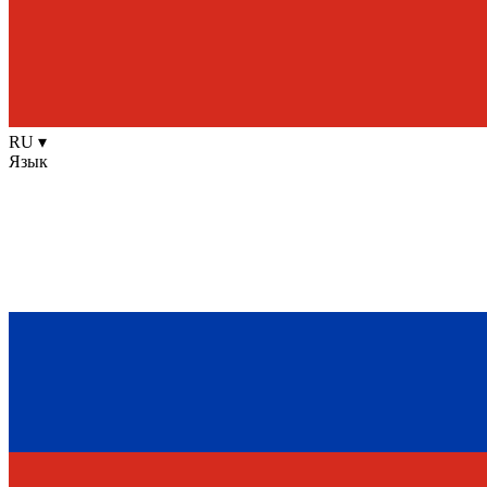
RU
▾
Язык