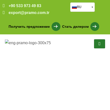
+90 533 973 49 83
RU
▾
export@pramo.com.tr
Получить предложение
Стать дилером
Демонтируемые
контейнерные
административные