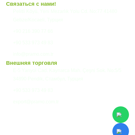
Связаться с нами!
Pelitli Köyü, Yeni Mezarlık Yolu Cd. No:77 41480
Gebze/Kocaeli, Турция
+90 216 390 77 66
+90 533 973 49 83
info@pramo.com.tr
Внешняя торговля
E-5 Yanyol Cad. Kaynarca Mah. Çeşni Sok. No:5/5
34890 Pendik, Стамбул, Турция
+90 533 973 49 83
export@pramo.com.tr