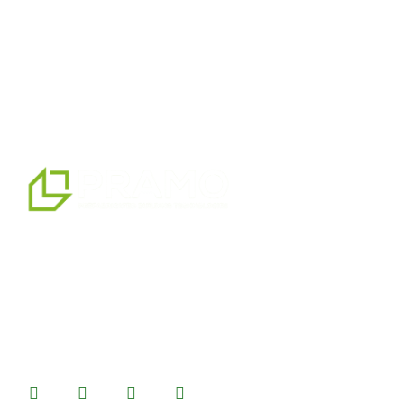
мы являемся профессиональным партнером по
альтернативным решениям в области сборных
конструкций, предлагая системы сборных,
контейнерных, тяжелых и легких стальных зданий,
которые мы производим на нашем производственном
комплексе площадью 14500 м2.