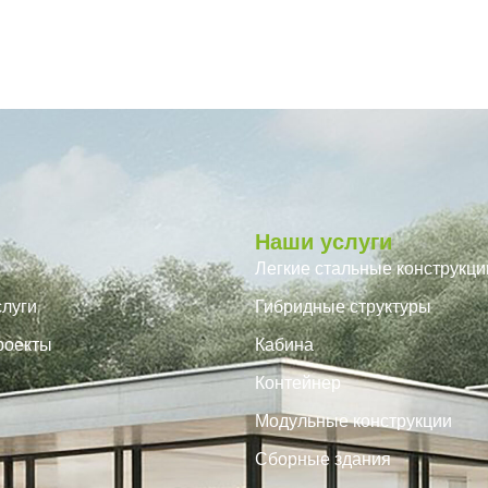
Наши услуги
Легкие стальные конструкци
луги
Гибридные структуры
роекты
Кабина
Контейнер
Модульные конструкции
Сборные здания