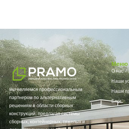
Меню
О нас
Наши ус
мы являемся профессиональным
Наши п
партнером по альтернативным
Блог
решениям в области сборных
конструкций, предлагая системы
сборных, контейнерных, тяжелых и