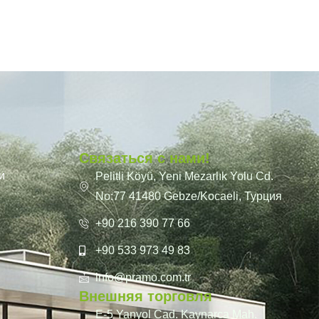
Связаться с нами!
и
Pelitli Köyü, Yeni Mezarlık Yolu Cd.
No:77 41480 Gebze/Kocaeli, Турция
+90 216 390 77 66
+90 533 973 49 83
info@pramo.com.tr
Внешняя торговля
E-5 Yanyol Cad. Kaynarca Mah.