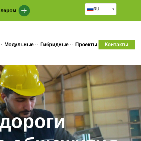
RU
▾
илером
Модульные
Гибридные
Проекты
Контакты
 дороги