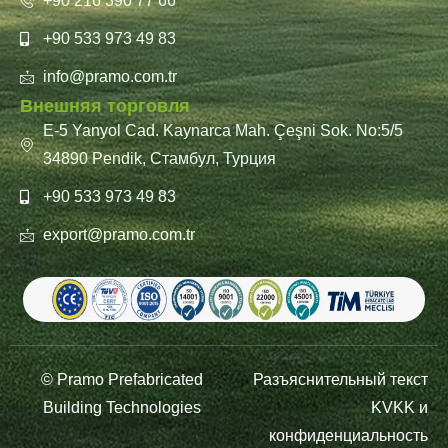
+90 216 390 77 66
+90 533 973 49 83
info@pramo.com.tr
Внешняя торговля
E-5 Yanyol Cad. Kaynarca Mah. Çeşni Sok. No:5/5
34890 Pendik, Стамбул, Турция
+90 533 973 49 83
export@pramo.com.tr
© Pramo Prefabricated
Разъяснительный текст
Building Technologies
KVKK и
конфиденциальность