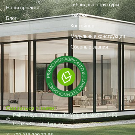
Гибридные структуры
Наши проекты
Кабина
Блог
Контейнер
Модульные конструкции
Сборные здания
Связаться с нами!
Pelitli Köyü, Yeni Mezarlık Yolu Cd. No:77 41480
Gebze/Kocaeli, Турция