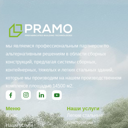
мы являемся профессиональным партнером по
альтернативным решениям в области сборных
конструкций, предлагая системы сборных,
контейнерных, тяжелых и легких стальных зданий,
которые мы производим на нашем производственном
комплексе площадью 14500 м2.
Меню
Наши услуги
О нас
Легкие стальные
конструкции
Наши услуги