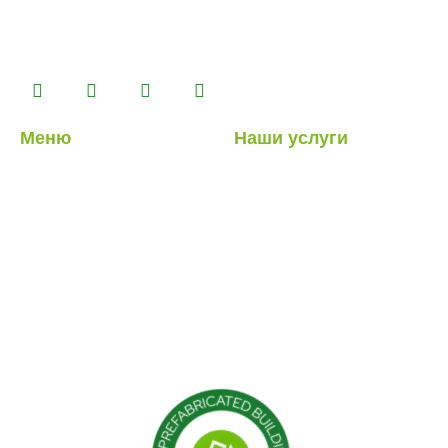
контейнерных, тяжелых и легких стальных зданий,
которые мы производим на нашем производственном
комплексе площадью 14500 м2.
Меню
Наши услуги
О нас
Легкие стальные
конструкции
Наши услуги
Гибридные структуры
Наши проекты
Кабина
Блог
Контейнер
Модульные конструкции
Сборные здания