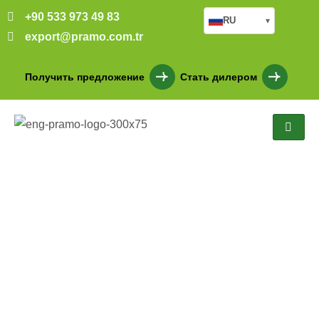
+90 533 973 49 83
RU
▾
export@pramo.com.tr
Получить предложение
Стать дилером
Готовое офицерское
общежитие