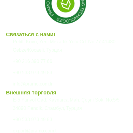
Связаться с нами!
Pelitli Köyü, Yeni Mezarlık Yolu Cd. No:77 41480
Gebze/Kocaeli, Турция
+90 216 390 77 66
+90 533 973 49 83
info@pramo.com.tr
Внешняя торговля
E-5 Yanyol Cad. Kaynarca Mah. Çeşni Sok. No:5/5
34890 Pendik, Стамбул, Турция
+90 533 973 49 83
export@pramo.com.tr