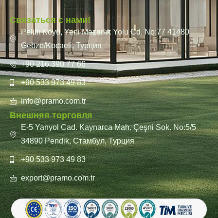
Связаться с нами!
Pelitli Köyü, Yeni Mezarlık Yolu Cd. No:77 41480
Gebze/Kocaeli, Турция
+90 216 390 77 66
+90 533 973 49 83
info@pramo.com.tr
Внешняя торговля
E-5 Yanyol Cad. Kaynarca Mah. Çeşni Sok. No:5/5
34890 Pendik, Стамбул, Турция
+90 533 973 49 83
export@pramo.com.tr