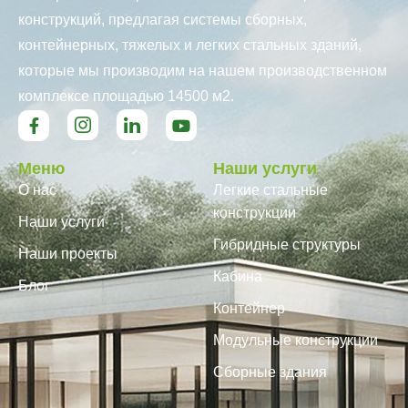
конструкций, предлагая системы сборных,
контейнерных, тяжелых и легких стальных зданий,
которые мы производим на нашем производственном
комплексе площадью 14500 м2.
Меню
Наши услуги
О нас
Легкие стальные
конструкции
Наши услуги
Гибридные структуры
Наши проекты
Кабина
Блог
Контейнер
Модульные конструкции
Сборные здания