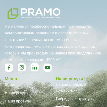
мы являемся профессиональным партнером по
альтернативным решениям в области сборных
конструкций, предлагая системы сборных,
контейнерных, тяжелых и легких стальных зданий,
которые мы производим на нашем производственном
комплексе площадью 14500 м2.
Меню
Наши услуги
О нас
Легкие стальные
конструкции
Наши услуги
Гибридные структуры
Наши проекты