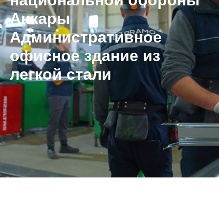
национальной обороны
Анкары
Административное
офисное здание из
легкой стали