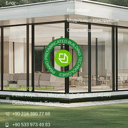
Кабина
Блог
Контейнер
Модульные конструкции
Сборные здания
Связаться с нами!
Pelitli Köyü, Yeni Mezarlık Yolu Cd. No:77 41480
Gebze/Kocaeli, Турция
+90 216 390 77 66
+90 533 973 49 83