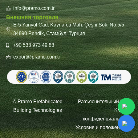
info@pramo.com.tr
Внешняя торговля
E-5 Yanyol Cad. Kaynarca Mah. Çeşni Sok. No:5/5
34890 Pendik, Стамбул, Турция
+90 533 973 49 83
export@pramo.com.tr
© Pramo Prefabricated
Разъяснительный текст
Building Technologies
KVKK и
конфиденциальность
Условия и положения