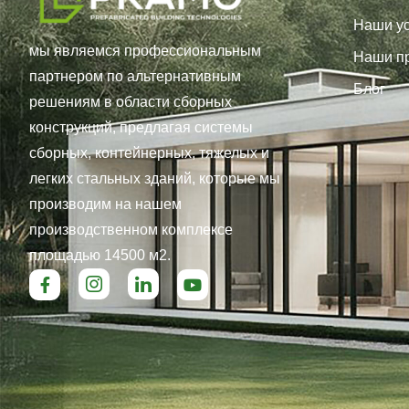
Наши ус
мы являемся профессиональным
Наши п
партнером по альтернативным
Блог
решениям в области сборных
конструкций, предлагая системы
сборных, контейнерных, тяжелых и
легких стальных зданий, которые мы
производим на нашем
производственном комплексе
площадью 14500 м2.