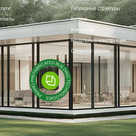
луги
Гибридные структуры
роекты
Кабина
Контейнер
Модульные конструкции
Сборные здания