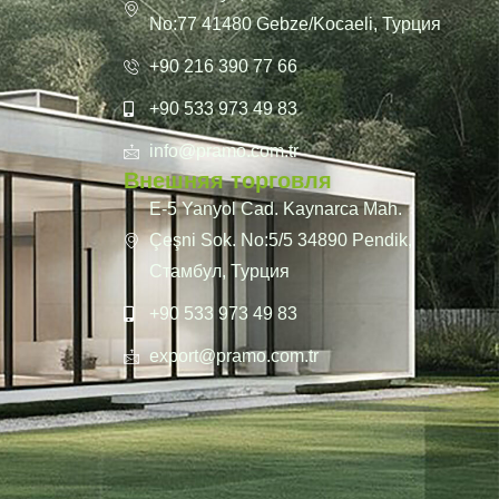
No:77 41480 Gebze/Kocaeli, Турция
+90 216 390 77 66
+90 533 973 49 83
info@pramo.com.tr
Внешняя торговля
E-5 Yanyol Cad. Kaynarca Mah.
Çeşni Sok. No:5/5 34890 Pendik,
Стамбул, Турция
+90 533 973 49 83
export@pramo.com.tr