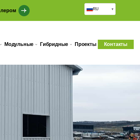
RU
▾
илером
Модульные
Гибридные
Проекты
Контакты