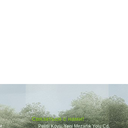
Связаться с нами!
и
Pelitli Köyü, Yeni Mezarlık Yolu Cd.