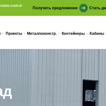
ramo.com.tr
Получить предложение
Стать д
и
Проекты
Металлоконстр.
Контейнеры
Кабины
ад