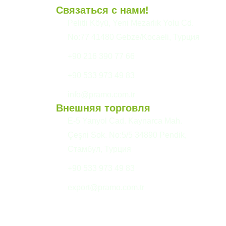
Связаться с нами!
и
Pelitli Köyü, Yeni Mezarlık Yolu Cd.
No:77 41480 Gebze/Kocaeli, Турция
+90 216 390 77 66
+90 533 973 49 83
info@pramo.com.tr
Внешняя торговля
E-5 Yanyol Cad. Kaynarca Mah.
Çeşni Sok. No:5/5 34890 Pendik,
Стамбул, Турция
+90 533 973 49 83
export@pramo.com.tr