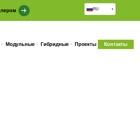
RU
▾
илером
Модульные
Гибридные
Проекты
Контакты
н