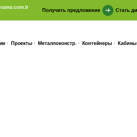
ramo.com.tr
Получить предложение
Стать д
ии
Проекты
Металлоконстр.
Контейнеры
Кабины
е 90 м2 Самсу