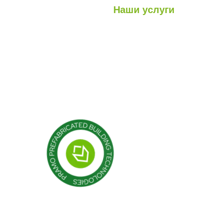
Наши услуги
Легкие стальные конструкци
луги
Гибридные структуры
роекты
Кабина
Контейнер
Модульные конструкции
Сборные здания