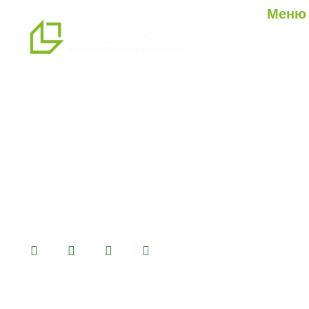
Меню
О нас
Наши ус
мы являемся профессиональным
Наши п
партнером по альтернативным
Блог
решениям в области сборных
конструкций, предлагая системы
сборных, контейнерных, тяжелых и
легких стальных зданий, которые мы
производим на нашем
производственном комплексе
площадью 14500 м2.