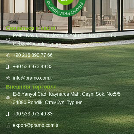
Связаться с нами!
Pelitli Köyü, Yeni Mezarlık Yolu Cd. No:77 41480
Gebze/Kocaeli, Турция
+90 216 390 77 66
+90 533 973 49 83
info@pramo.com.tr
Внешняя торговля
E-5 Yanyol Cad. Kaynarca Mah. Çeşni Sok. No:5/5
34890 Pendik, Стамбул, Турция
+90 533 973 49 83
export@pramo.com.tr