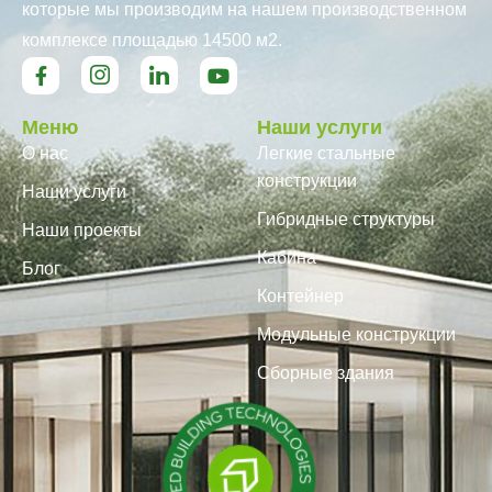
которые мы производим на нашем производственном
комплексе площадью 14500 м2.
Меню
Наши услуги
О нас
Легкие стальные
конструкции
Наши услуги
Гибридные структуры
Наши проекты
Кабина
Блог
Контейнер
Модульные конструкции
Сборные здания