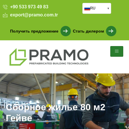
+90 533 973 49 83
RU
▾
export@pramo.com.tr
Получить предложение
Стать дилером
Сборное жилье 80 м2
Гейве