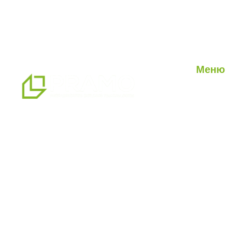
Меню
О нас
Наши ус
мы являемся профессиональным
Наши п
партнером по альтернативным
Блог
решениям в области сборных
конструкций, предлагая системы
сборных, контейнерных, тяжелых и
легких стальных зданий, которые мы
производим на нашем
производственном комплексе