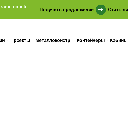
ramo.com.tr
Получить предложение
Стать д
ии
Проекты
Металлоконстр.
Контейнеры
Кабины
одвижению лег