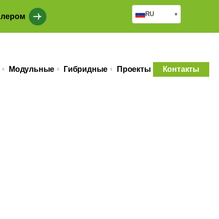
RU
▾
илером
Модульные
Гибридные
Проекты
Контакты
кой стали