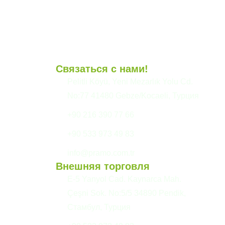
Связаться с нами!
и
Pelitli Köyü, Yeni Mezarlık Yolu Cd.
No:77 41480 Gebze/Kocaeli, Турция
+90 216 390 77 66
+90 533 973 49 83
info@pramo.com.tr
Внешняя торговля
E-5 Yanyol Cad. Kaynarca Mah.
Çeşni Sok. No:5/5 34890 Pendik,
Стамбул, Турция