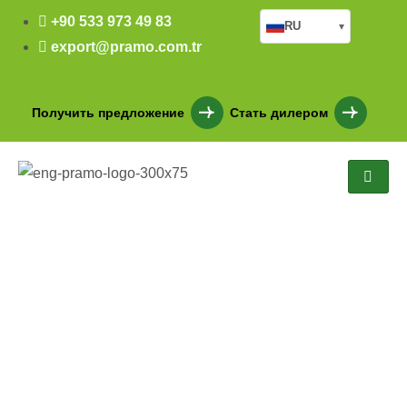
+90 533 973 49 83
RU
▾
export@pramo.com.tr
Получить предложение
Стать дилером
Офисное здание из
легкой стали в Самсуне