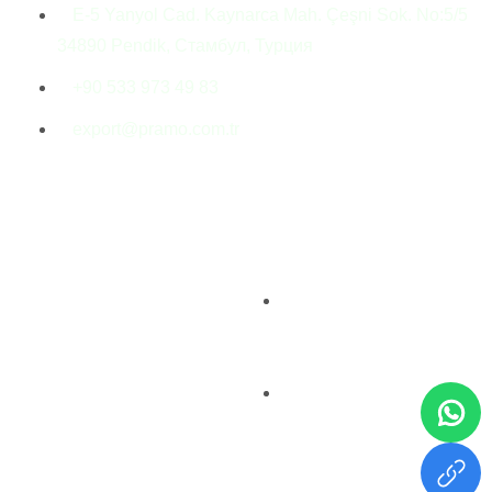
E-5 Yanyol Cad. Kaynarca Mah. Çeşni Sok. No:5/5
34890 Pendik, Стамбул, Турция
+90 533 973 49 83
export@pramo.com.tr
© Pramo Prefabricated
Разъяснительный
Building Technologies
текст KVKK и
конфиденциальность
Условия и положения