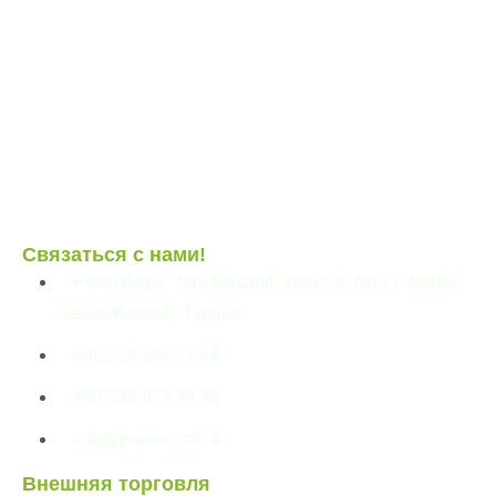
Контейнер
Модульные конструкции
Сборные здания
Связаться с нами!
Pelitli Köyü, Yeni Mezarlık Yolu Cd. No:77 41480
Gebze/Kocaeli, Турция
+90 216 390 77 66
+90 533 973 49 83
info@pramo.com.tr
Внешняя торговля