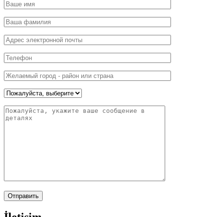
Сборные здания
Связаться с нами!
Pelitli Köyü, Yeni Mezarlık Yolu Cd. No:77 41480
Gebze/Kocaeli, Турция
+90 216 390 77 66
+90 533 973 49 83
info@pramo.com.tr
Внешняя торговля
E-5 Yanyol Cad. Kaynarca Mah. Çeşni Sok. No:5/5 34890
Pendik, Стамбул, Турция
+90 533 973 49 83
export@pramo.com.tr
© Pramo Prefabricated Building Technologies
Разъяснительный текст KVKK и конфиденциальность