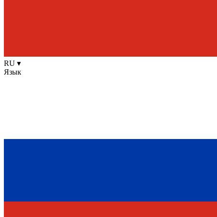
RU
▾
Язык