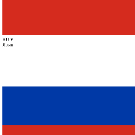
RU
▾
Язык