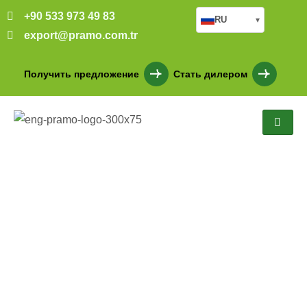
+90 533 973 49 83
RU
▾
export@pramo.com.tr
Получить предложение
Стать дилером
Одноэтажный сборный
дом в Ханаккале 70 м2