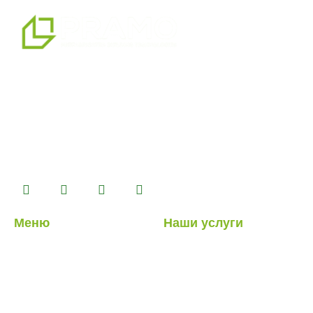
мы являемся профессиональным партнером по
альтернативным решениям в области сборных
конструкций, предлагая системы сборных,
контейнерных, тяжелых и легких стальных зданий,
которые мы производим на нашем производственном
комплексе площадью 14500 м2.
Меню
Наши услуги
О нас
Легкие стальные
конструкции
Наши услуги
Гибридные структуры
Наши проекты
Кабина
Блог