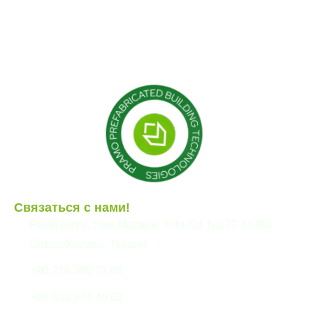
Контейнер
Модульные конструкции
Сборные здания
Связаться с нами!
Pelitli Köyü, Yeni Mezarlık Yolu Cd. No:77 41480
Gebze/Kocaeli, Турция
+90 216 390 77 66
+90 533 973 49 83