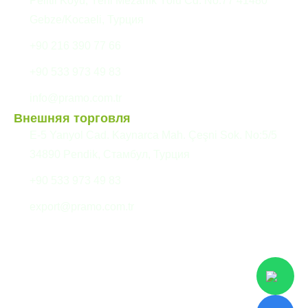
Pelitli Köyü, Yeni Mezarlık Yolu Cd. No:77 41480
Gebze/Kocaeli, Турция
+90 216 390 77 66
+90 533 973 49 83
info@pramo.com.tr
Внешняя торговля
E-5 Yanyol Cad. Kaynarca Mah. Çeşni Sok. No:5/5
34890 Pendik, Стамбул, Турция
+90 533 973 49 83
export@pramo.com.tr
© Pramo Prefabricated
Разъяснительный текст