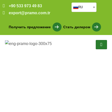
+90 533 973 49 83
RU
▾
export@pramo.com.tr
Получить предложение
Стать дилером
Общественные здания
из легкой стали