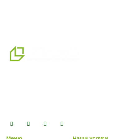
мы являемся профессиональным партнером по
альтернативным решениям в области сборных
конструкций, предлагая системы сборных,
контейнерных, тяжелых и легких стальных зданий,
которые мы производим на нашем производственном
комплексе площадью 14500 м2.
Меню
Наши услуги