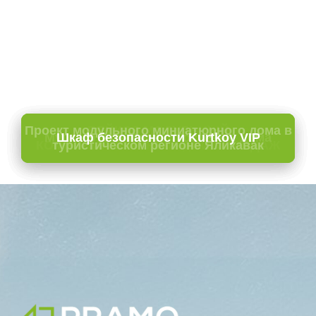
Проект модульного миниатюрного дома в
Модуль для приема гостей в здании
БЕЙКОЗ МОДУЛЬНЫЙ
Мугла Отель Проект Гостевые дома
Шкаф безопасности Kurtkoy VIP
КОМБИНИРОВАННЫЙ ОФИС ПРОДАЖ
туристическом регионе Яликавак
школы Пендик
Образцы проектов