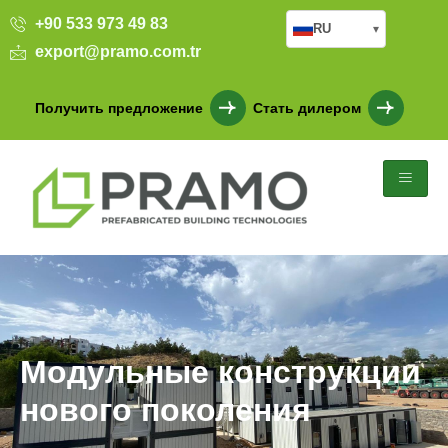
+90 533 973 49 83
RU
▾
export@pramo.com.tr
Получить предложение
Стать дилером
Модульные конструкции
нового поколения