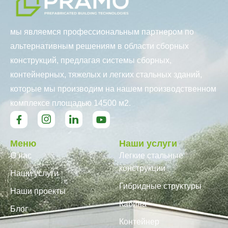
мы являемся профессиональным партнером по
альтернативным решениям в области сборных
конструкций, предлагая системы сборных,
контейнерных, тяжелых и легких стальных зданий,
которые мы производим на нашем производственном
комплексе площадью 14500 м2.
Меню
Наши услуги
О нас
Легкие стальные
конструкции
Наши услуги
Гибридные структуры
Наши проекты
Кабина
Блог
Контейнер