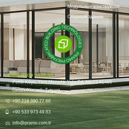
Модульные конструкции
Сборные здания
Связаться с нами!
Pelitli Köyü, Yeni Mezarlık Yolu Cd. No:77 41480
Gebze/Kocaeli, Турция
+90 216 390 77 66
+90 533 973 49 83
info@pramo.com.tr