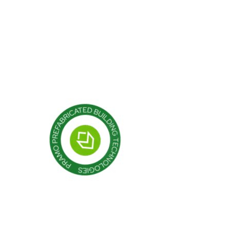
Легкие стальные конструкци
луги
Гибридные структуры
роекты
Кабина
Контейнер
Модульные конструкции
Сборные здания