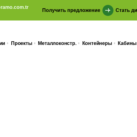
ramo.com.tr
Получить предложение
Стать д
ии
Проекты
Металлоконстр.
Контейнеры
Кабины
дминистративн