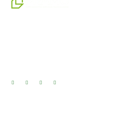
О нас
Наши ус
мы являемся профессиональным
Наши п
партнером по альтернативным
Блог
решениям в области сборных
конструкций, предлагая системы
сборных, контейнерных, тяжелых и
легких стальных зданий, которые мы
производим на нашем
производственном комплексе
площадью 14500 м2.