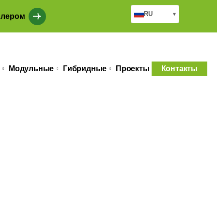
RU
▾
илером
Модульные
Гибридные
Проекты
Контакты
ые здания