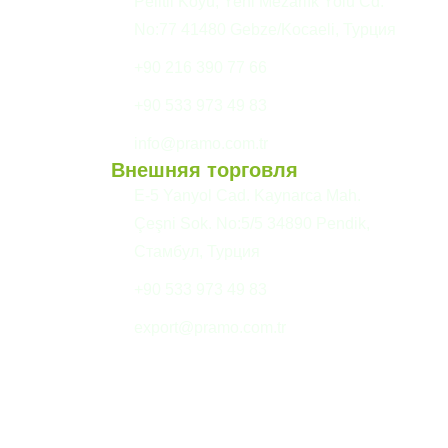
и
Pelitli Köyü, Yeni Mezarlık Yolu Cd.
No:77 41480 Gebze/Kocaeli, Турция
+90 216 390 77 66
+90 533 973 49 83
info@pramo.com.tr
Внешняя торговля
E-5 Yanyol Cad. Kaynarca Mah.
Çeşni Sok. No:5/5 34890 Pendik,
Стамбул, Турция
+90 533 973 49 83
export@pramo.com.tr