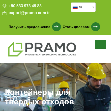
+90 533 973 49 83
RU
▾
export@pramo.com.tr
Получить предложение
Стать дилером
Контейнеры для
твердых отходов