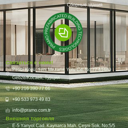
Сборные здания
Связаться с нами!
Pelitli Köyü, Yeni Mezarlık Yolu Cd. No:77 41480
Gebze/Kocaeli, Турция
+90 216 390 77 66
+90 533 973 49 83
info@pramo.com.tr
Внешняя торговля
E-5 Yanyol Cad. Kaynarca Mah. Çeşni Sok. No:5/5