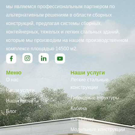
мы являемся профессиональным партнером по
альтернативным решениям в области сборных
конструкций, предлагая системы сборных,
контейнерных, тяжелых и легких стальных зданий,
которые мы производим на нашем производственном
комплексе площадью 14500 м2.
Меню
Наши услуги
О нас
Легкие стальные
конструкции
Наши услуги
Гибридные структуры
Наши проекты
Кабина
Блог
Контейнер
Модульные конструкции