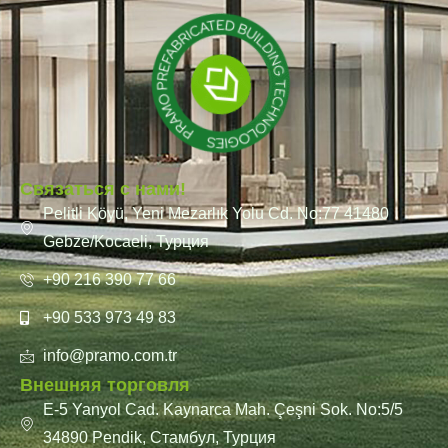
Связаться с нами!
Pelitli Köyü, Yeni Mezarlık Yolu Cd. No:77 41480
Gebze/Kocaeli, Турция
+90 216 390 77 66
+90 533 973 49 83
info@pramo.com.tr
Внешняя торговля
E-5 Yanyol Cad. Kaynarca Mah. Çeşni Sok. No:5/5
34890 Pendik, Стамбул, Турция