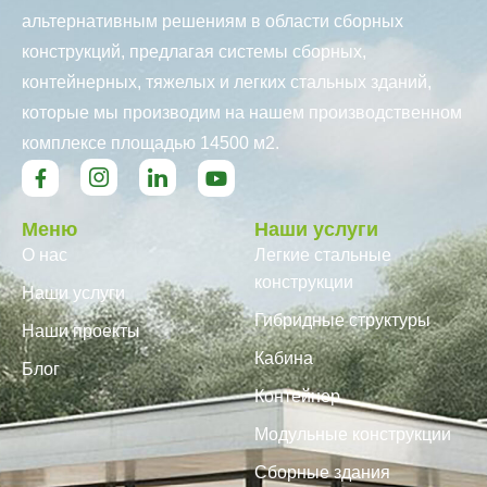
альтернативным решениям в области сборных
конструкций, предлагая системы сборных,
контейнерных, тяжелых и легких стальных зданий,
которые мы производим на нашем производственном
комплексе площадью 14500 м2.
Меню
Наши услуги
О нас
Легкие стальные
конструкции
Наши услуги
Гибридные структуры
Наши проекты
Кабина
Блог
Контейнер
Модульные конструкции
Сборные здания