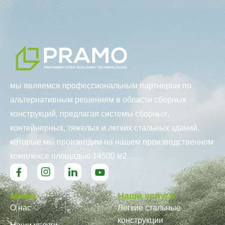
мы являемся профессиональным партнером по
альтернативным решениям в области сборных
конструкций, предлагая системы сборных,
контейнерных, тяжелых и легких стальных зданий,
которые мы производим на нашем производственном
комплексе площадью 14500 м2.
Меню
Наши услуги
О нас
Легкие стальные
конструкции