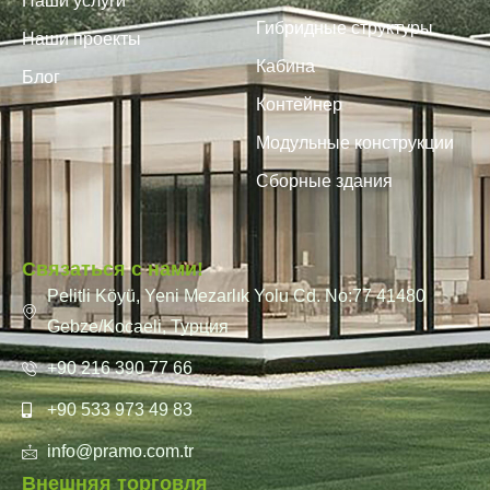
Наши услуги
Гибридные структуры
Наши проекты
Кабина
Блог
Контейнер
Модульные конструкции
Сборные здания
Связаться с нами!
Pelitli Köyü, Yeni Mezarlık Yolu Cd. No:77 41480
Gebze/Kocaeli, Турция
+90 216 390 77 66
+90 533 973 49 83
info@pramo.com.tr
Внешняя торговля