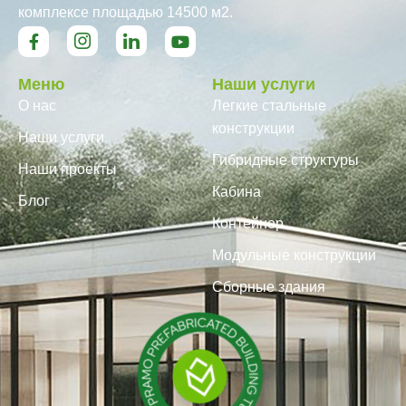
комплексе площадью 14500 м2.
Меню
Наши услуги
О нас
Легкие стальные
конструкции
Наши услуги
Гибридные структуры
Наши проекты
Кабина
Блог
Контейнер
Модульные конструкции
Сборные здания