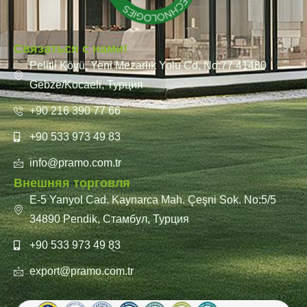
Связаться с нами!
Pelitli Köyü, Yeni Mezarlık Yolu Cd. No:77 41480
Gebze/Kocaeli, Турция
+90 216 390 77 66
+90 533 973 49 83
info@pramo.com.tr
Внешняя торговля
E-5 Yanyol Cad. Kaynarca Mah. Çeşni Sok. No:5/5
34890 Pendik, Стамбул, Турция
+90 533 973 49 83
export@pramo.com.tr