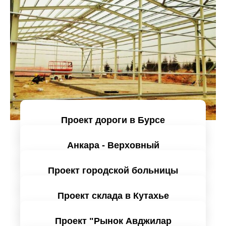
Проект дороги в Бурсе
Анкара - Верховный
Проанализируйте подробно
кассационный суд Проект
складского здания
Проект городской больницы
Икителли
Проанализируйте подробно
Проект склада в Кутахье
Проанализируйте подробно
Проект "Рынок Авджилар
Проанализируйте подробно