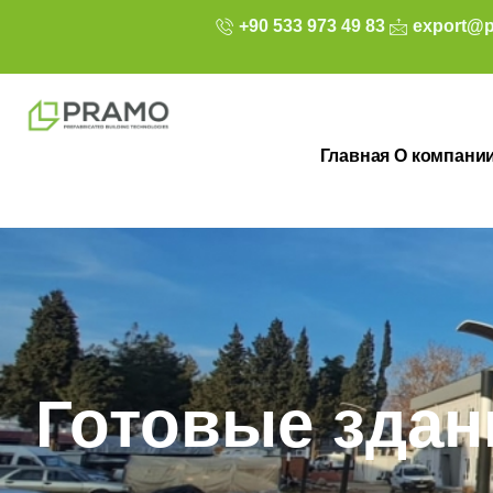
+90 533 973 49 83
export@p
Главная
О компани
Готовые здан