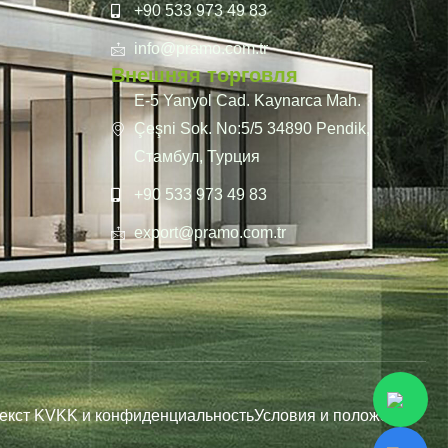
+90 533 973 49 83
info@pramo.com.tr
Внешняя торговля
E-5 Yanyol Cad. Kaynarca Mah.
Çeşni Sok. No:5/5 34890 Pendik,
Стамбул, Турция
+90 533 973 49 83
export@pramo.com.tr
екст KVKK и конфиденциальность
Условия и положения