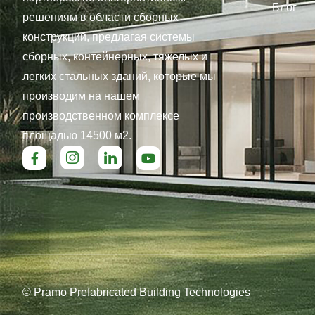
Блог
решениям в области сборных
конструкций, предлагая системы
сборных, контейнерных, тяжелых и
легких стальных зданий, которые мы
производим на нашем
производственном комплексе
площадью 14500 м2.
© Pramo Prefabricated Building Technologies