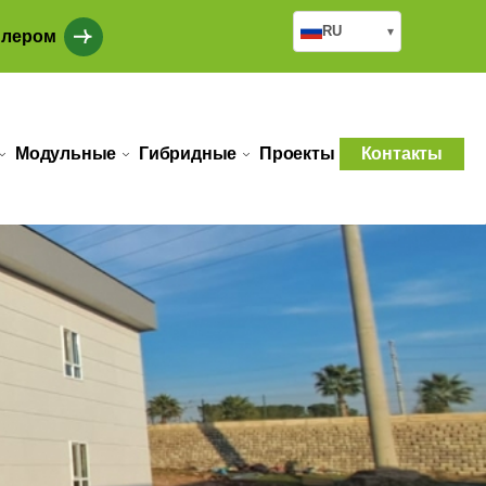
RU
▾
илером
Модульные
Гибридные
Проекты
Контакты