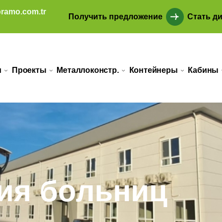
ramo.com.tr
Получить предложение
Стать д
и
Проекты
Металлоконстр.
Контейнеры
Кабины
ия больниц