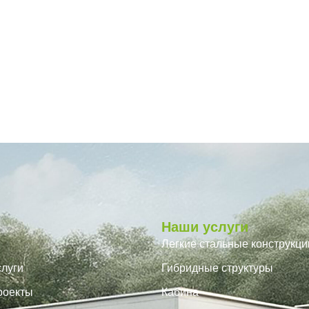
Наши услуги
Легкие стальные конструкци
луги
Гибридные структуры
роекты
Кабина