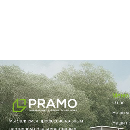
Меню
О нас
Наши ус
мы являемся профессиональным
Наши п
партнером по альтернативным