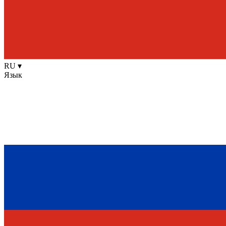
RU
▾
Язык