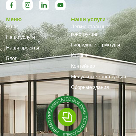
Меню
Наши услуги
О нас
Легкие стальные
конструкции
Наши услуги
Гибридные структуры
Наши проекты
Кабина
Блог
Контейнер
Модульные конструкции
Сборные здания