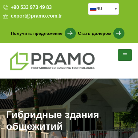
+90 533 973 49 83
RU
▾
export@pramo.com.tr
Получить предложение
Стать дилером
Гибридные здания
общежитий