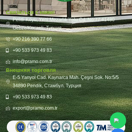
Связаться с нами!
Pelitli Köyü, Yeni Mezarlık Yolu Cd. No:77 41480
Gebze/Kocaeli, Турция
+90 216 390 77 66
+90 533 973 49 83
info@pramo.com.tr
Внешняя торговля
E-5 Yanyol Cad. Kaynarca Mah. Çeşni Sok. No:5/5
34890 Pendik, Стамбул, Турция
+90 533 973 49 83
export@pramo.com.tr