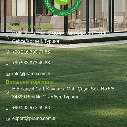
Связаться с нами!
Pelitli Köyü, Yeni Mezarlık Yolu Cd. No:77 41480
Gebze/Kocaeli, Турция
+90 216 390 77 66
+90 533 973 49 83
info@pramo.com.tr
Внешняя торговля
E-5 Yanyol Cad. Kaynarca Mah. Çeşni Sok. No:5/5
34890 Pendik, Стамбул, Турция
+90 533 973 49 83
export@pramo.com.tr