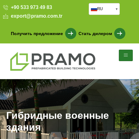
+90 533 973 49 83
RU
▾
export@pramo.com.tr
Получить предложение
Стать дилером
Гибридные военные
здания