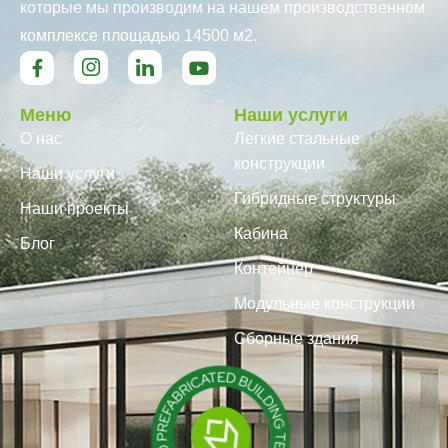
которые мы производим на нашем производственном
комплексе площадью 14500 м2.
Меню
Наши услуги
О нас
Легкие стальные
конструкции
Наши услуги
Гибридные структуры
Наши проекты
Кабина
Блог
Контейнер
Модульные конструкции
Сборные здания