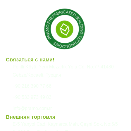
Сборные здания
Связаться с нами!
Pelitli Köyü, Yeni Mezarlık Yolu Cd. No:77 41480
Gebze/Kocaeli, Турция
+90 216 390 77 66
+90 533 973 49 83
info@pramo.com.tr
Внешняя торговля
E-5 Yanyol Cad. Kaynarca Mah. Çeşni Sok. No:5/5